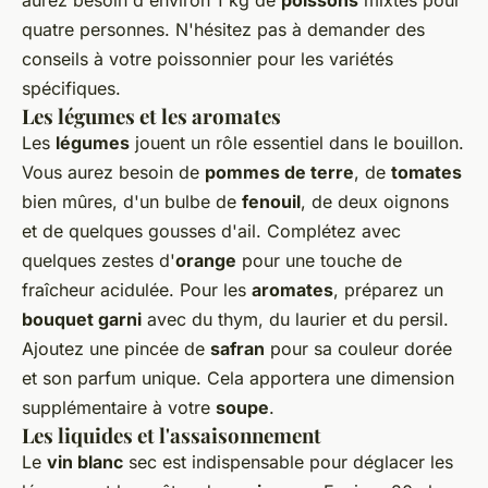
aurez besoin d'environ 1 kg de
poissons
mixtes pour
quatre personnes. N'hésitez pas à demander des
conseils à votre poissonnier pour les variétés
spécifiques.
Les légumes et les aromates
Les
légumes
jouent un rôle essentiel dans le bouillon.
Vous aurez besoin de
pommes de terre
, de
tomates
bien mûres, d'un bulbe de
fenouil
, de deux oignons
et de quelques gousses d'ail. Complétez avec
quelques zestes d'
orange
pour une touche de
fraîcheur acidulée. Pour les
aromates
, préparez un
bouquet garni
avec du thym, du laurier et du persil.
Ajoutez une pincée de
safran
pour sa couleur dorée
et son parfum unique. Cela apportera une dimension
supplémentaire à votre
soupe
.
Les liquides et l'assaisonnement
Le
vin blanc
sec est indispensable pour déglacer les