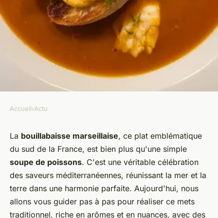
Accueil
›
Actu
ACTU
Comment préparer une
La
bouillabaisse marseillaise
, ce plat emblématique
du sud de la France, est bien plus qu'une simple
bouillabaisse marseillaise avec
soupe de poissons
. C'est une véritable célébration
des poissons de roche frais?
des saveurs méditerranéennes, réunissant la mer et la
terre dans une harmonie parfaite. Aujourd'hui, nous
Olivia
•
30 mai 2024
•
5 min de lecture
allons vous guider pas à pas pour réaliser ce mets
traditionnel, riche en arômes et en nuances, avec des