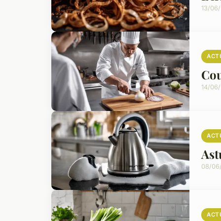
13/06
ACT
Cou
14/06
ACT
Ast
08/06
ACT