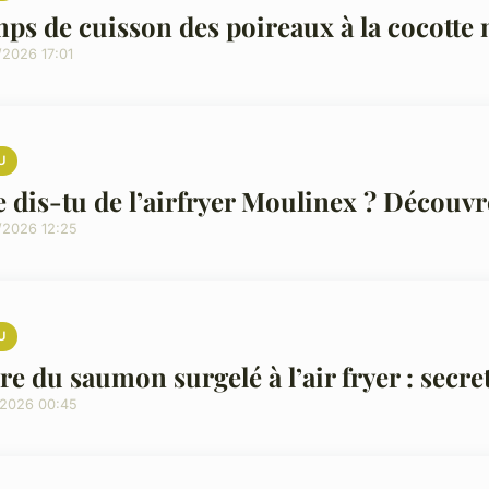
ps de cuisson des poireaux à la cocotte m
/2026 17:01
U
 dis-tu de l’airfryer Moulinex ? Découvre
/2026 12:25
U
re du saumon surgelé à l’air fryer : secre
/2026 00:45