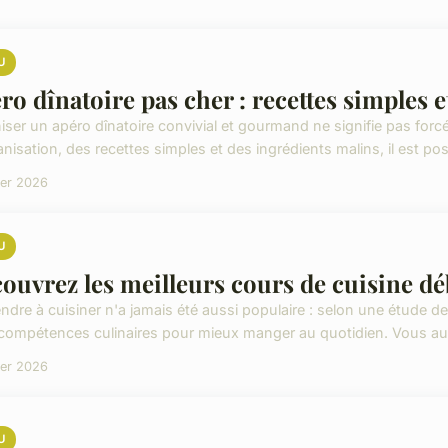
U
ro dînatoire pas cher : recettes simples 
iser un apéro dînatoire convivial et gourmand ne signifie pas forc
nisation, des recettes simples et des ingrédients malins, il est pos
ier 2026
U
ouvrez les meilleurs cours de cuisine déb
ndre à cuisiner n'a jamais été aussi populaire : selon une étude 
 compétences culinaires pour mieux manger au quotidien. Vous aus
ier 2026
U