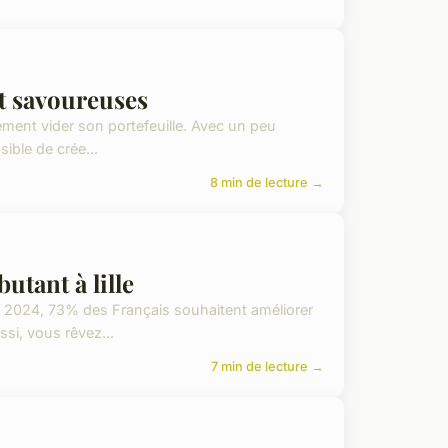
et savoureuses
ément vider son portefeuille. Avec un peu
sible de crée...
8 min de lecture →
utant à lille
de 2024, 73% des Français souhaitent améliorer
si, vous rêvez...
7 min de lecture →