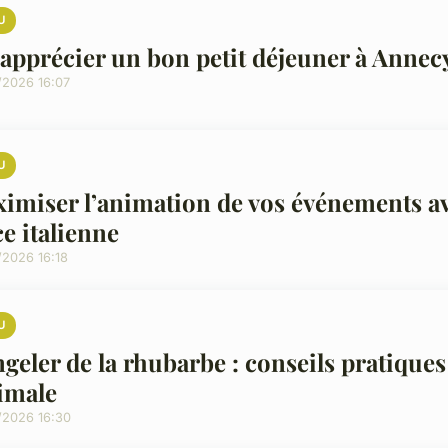
U
apprécier un bon petit déjeuner à Annec
/2026 16:07
U
imiser l’animation de vos événements av
ce italienne
/2026 16:18
U
geler de la rhubarbe : conseils pratique
imale
/2026 16:30