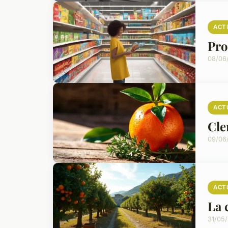
ACT
Pro
08/06
ACT
Cle
09/06
ACT
La 
31/05