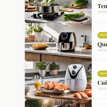
Tem
08/06
ACT
Que
09/06
ACT
Cui
10/06