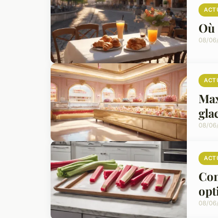
ACT
Où 
08/06
ACT
Max
gla
08/06
ACT
Con
opt
08/06