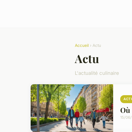
Accueil
› Actu
Actu
L'actualité culinaire
ACT
Où 
15/06