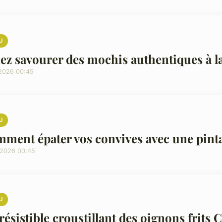
U
ez savourer des mochis authentiques à 
/2026 00:45
U
ment épater vos convives avec une pint
/2026 00:45
U
rrésistible croustillant des oignons frits 