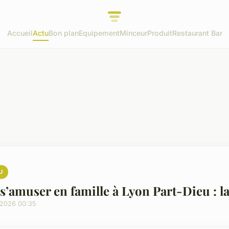
Accueil
Actu
Bon plan
Equipement
Minceur
Produit
Restaurant Bar
U
s’amuser en famille à Lyon Part-Dieu : la
/2026 00:35