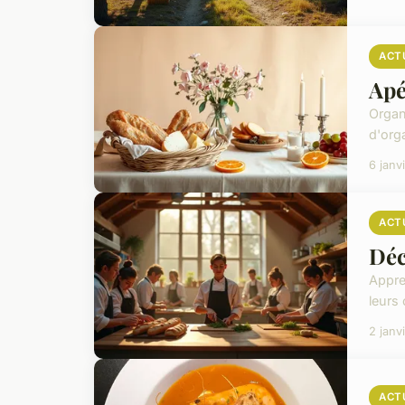
ACT
Apé
Organ
d'orga
6 janv
ACT
Déc
Appre
leurs
2 janv
ACT