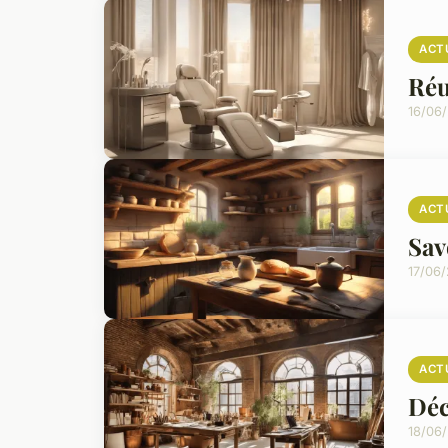
ACT
Réu
16/06
ACT
Sav
17/06
ACT
Déc
18/06