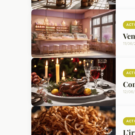
ACT
Ven
11/06
ACT
Com
12/06
ACT
L’i